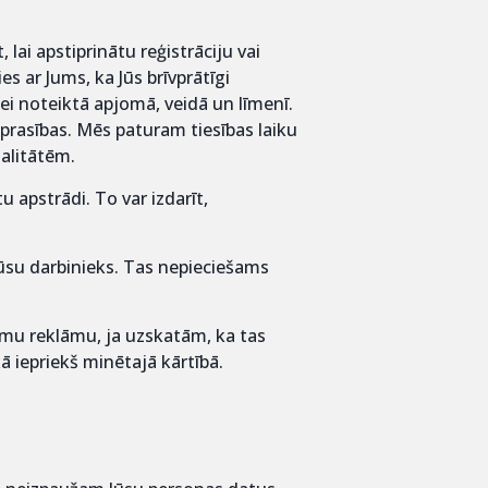
ai apstiprinātu reģistrāciju vai
 ar Jums, ka Jūs brīvprātīgi
ei noteiktā apjomā, veidā un līmenī.
 prasības. Mēs paturam tiesības laiku
alitātēm.
 apstrādi. To var izdarīt,
 mūsu darbinieks. Tas nepieciešams
mu reklāmu, ja uzskatām, ka tas
ā iepriekš minētajā kārtībā.