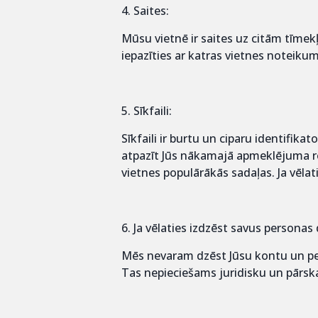
4. Saites:
Mūsu vietnē ir saites uz citām tīmek
iepazīties ar katras vietnes noteiku
5. Sīkfaili:
Sīkfaili ir burtu un ciparu identifi
atpazīt Jūs nākamajā apmeklējuma rei
vietnes populārākās sadaļas. Ja vēlat
6. Ja vēlaties izdzēst savus personas
Mēs nevaram dzēst Jūsu kontu un pe
Tas nepieciešams juridisku un pārsk