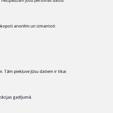
di neizpaužam Jūsu personas datus
pkopoti anonīmi un izmantoti
 Tām piekļuve Jūsu datiem ir tikai
zācijas gadījumā.