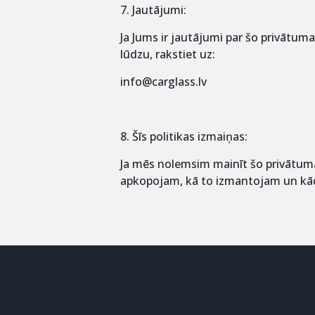
7. Jautājumi:
Ja Jums ir jautājumi par šo privātuma
lūdzu, rakstiet uz:
info@carglass.lv
8. Šīs politikas izmaiņas:
Ja mēs nolemsim mainīt šo privātuma 
apkopojam, kā to izmantojam un kā