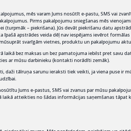
alpojumus, mēs varam Jums nosūtīt e-pastu, SMS vai zvanīt, l
pakalpojumus. Pirms pakalpojumu sniegšanas mēs vienojamies
ei (turpmāk – piekrišana). Jūs devāt piekrišanu datu apstrād
 ka īpašā apstrādes veida dēļ nav iespējams ievērot formālas
r mūsuprāt svarīgām vietnes, produktu un pakalpojumu aktu
 laikā bez maksas un bez pamatojuma iebilst pret savu datu
ties ar mūsu darbinieku (kontakti norādīti zemāk).
, daži tālruņa sarunu ieraksti tiek veikti, ja viena puse ir
udzībai.
nosūtītu Jums e-pastus, SMS vai zvanus par mūsu pakalpoju
rā laikā atteikties no šādas informācijas saņemšanas tāpat k