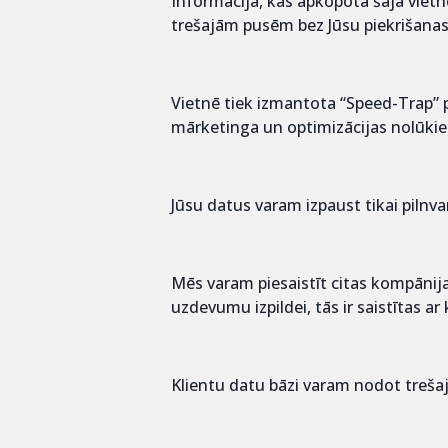
Informācija, kas apkopota šajā viet
trešajām pusēm bez Jūsu piekrišana
Vietnē tiek izmantota “Speed-Trap” 
mārketinga un optimizācijas nolūkiem
Jūsu datus varam izpaust tikai pil
Mēs varam piesaistīt citas kompānij
uzdevumu izpildei, tās ir saistītas a
Klientu datu bāzi varam nodot treša