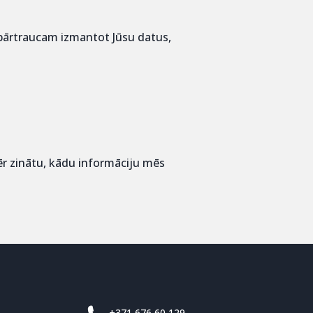
s pārtraucam izmantot Jūsu datus,
mēr zinātu, kādu informāciju mēs
+371 676 60 129