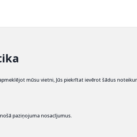
tika
meklējot mūsu vietni, Jūs piekrītat ievērot šādus noteiku
inošā paziņojuma nosacījumus.