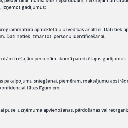
nē, pieder tikai mums. Mēs nepārdodam, neizīrējam un citā
s, izņemot gadījumus:
programmatūra apmeklētāju uzvedības analīzei. Dati tiek a
. Dati netiek izmantoti personu identificēšanai.
nvarotām trešajām personām likumā paredzētajos gadījumos.
as pakalpojumu sniegšanai, piemēram, maksājumu apstrādei.
r konfidencialitātes līgumiem.
jai pusei uzņēmuma apvienošanas, pārdošanas vai reorgani