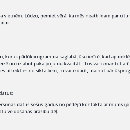
ļa vietnēm. Lūdzu, ņemiet vērā, ka mēs neatbildam par citu
miem.
katori, kurus pārlūkprogramma saglabā Jūsu ierīcē, kad apmek
zē un uzlabot pakalpojumu kvalitāti. Tos var izmantot arī 
ies atteikties no sīkfailiem, to var izdarīt, mainot pārlūkp
 datus:
rsonas datus sešus gadus no pēdējā kontakta ar mums (pie
atu veidošanas prasību dēļ.