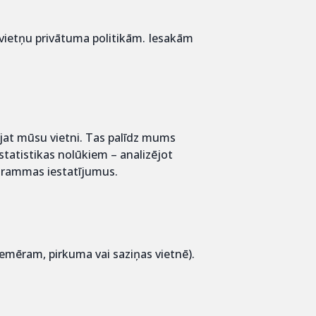
 vietņu privātuma politikām. Iesakām
lējat mūsu vietni. Tas palīdz mums
statistikas nolūkiem – analizējot
rogrammas iestatījumus.
mēram, pirkuma vai saziņas vietnē).